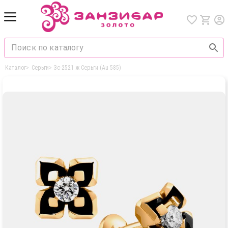
Каталог
>
Серьги
>
Зс-2521 ж Серьги (Au 585)