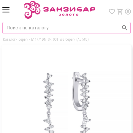
Каталог
>
Серьги
>
E11771DN_SR_001_WG Серьги (Au 585)