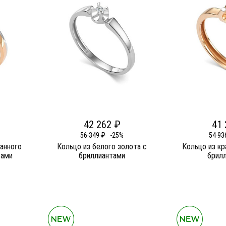
42 262 ₽
41 
56 349 ₽
-25%
54 93
анного
Кольцо из белого золота c
Кольцо из кр
тами
бриллиантами
брил