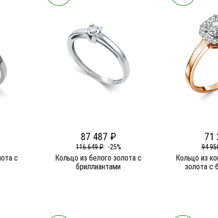
87 487 ₽
71 
116 649 ₽
-25%
94 95
лота c
Кольцо из белого золота c
Кольцо из к
бриллиантами
золота c 