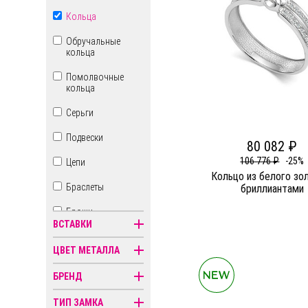
Кольца
Обручальные
кольца
Помолвочные
кольца
Серьги
Подвески
80 082 ₽
106 776 ₽
-25%
Цепи
Кольцо из белого зо
Браслеты
бриллиантами
Броши
ВСТАВКИ
Бусы
ЦВЕТ МЕТАЛЛА
Знаки зодиака
БРЕНД
Иконы
ТИП ЗАМКА