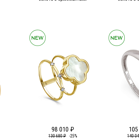
98 010 ₽
105
130 680 ₽
-25%
140 0