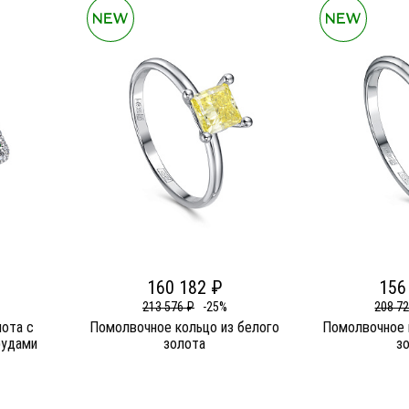
160 182 ₽
156
213 576 ₽
-25%
208 7
лота c
Помолвочное кольцо из белого
Помолвочное 
рудами
золота
з