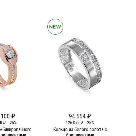
 100 ₽
94 554 ₽
00 ₽
-25%
126 072 ₽
-25%
омбинированного
Кольцо из белого золота c
бриллиантами
бриллиантами