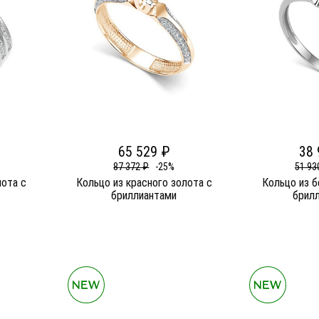
65 529 ₽
38 
87 372 ₽
-25%
51 93
лота c
Кольцо из красного золота c
Кольцо из б
бриллиантами
брил