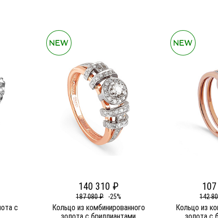
140 310 ₽
107
187 080 ₽
-25%
142 8
лота c
Кольцо из комбинированного
Кольцо из к
золота c бриллиантами
золота c 