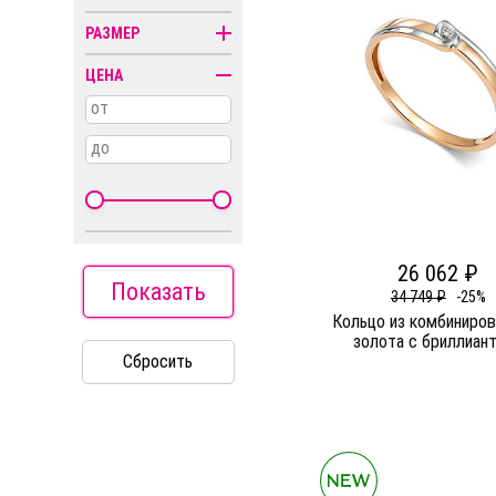
Колье
РАЗМЕР
Кресты
ЦЕНА
Пирсинг
от
Религиозная
символика
до
Часы
26 062 ₽
Показать
34 749 ₽
-25%
Кольцо из комбиниров
золота c бриллиан
Сбросить