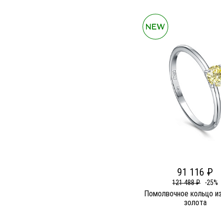
91 116 ₽
121 488 ₽
-25%
Помолвочное кольцо из
золота