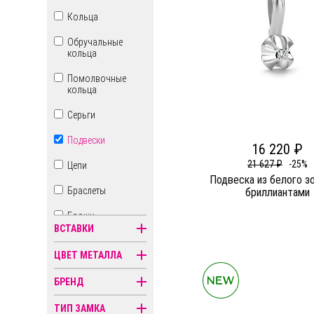
Кольца
Обручальные
кольца
Помолвочные
кольца
Серьги
Подвески
16 220 ₽
21 627 ₽
-25%
Цепи
Подвеска из белого з
Браслеты
бриллиантами
Броши
ВСТАВКИ
Бусы
ЦВЕТ МЕТАЛЛА
Знаки зодиака
БРЕНД
Иконы
ТИП ЗАМКА