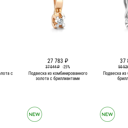
27 783 ₽
37 
37 044 ₽
-25%
50 52
олота c
Подвеска из комбинированного
Подвеска из 
золота c бриллиантами
брил