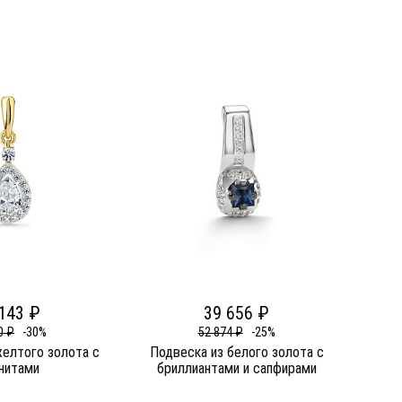
143 ₽
39 656 ₽
0 ₽
-30%
52 874 ₽
-25%
желтого золота c
Подвеска из белого золота c
нитами
бриллиантами и сапфирами