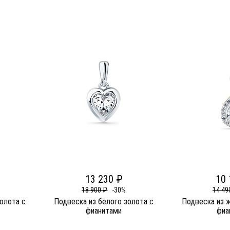
13 230 ₽
10 
18 900 ₽
-30%
14 49
олота c
Подвеска из белого золота c
Подвеска из 
фианитами
фиа