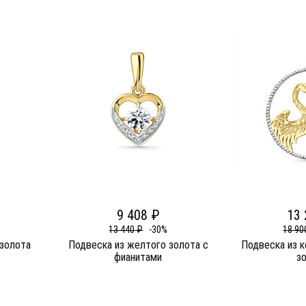
9 408 ₽
13 
13 440 ₽
-30%
18 90
 золота
Подвеска из желтого золота c
Подвеска из 
фианитами
з