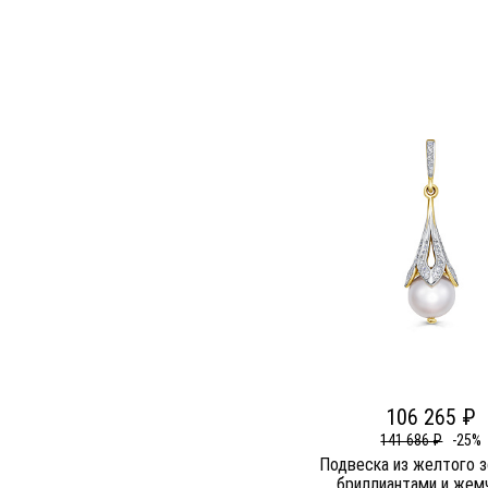
106 265 ₽
141 686 ₽
-25%
Подвеска из желтого з
бриллиантами и жем