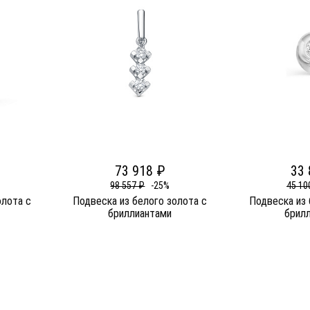
73 918 ₽
33 
98 557 ₽
-25%
45 10
олота c
Подвеска из белого золота c
Подвеска из 
бриллиантами
брил