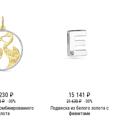
230 ₽
15 141 ₽
0 ₽
-30%
21 630 ₽
-30%
комбинированного
Подвеска из белого золота c
олота
фианитами