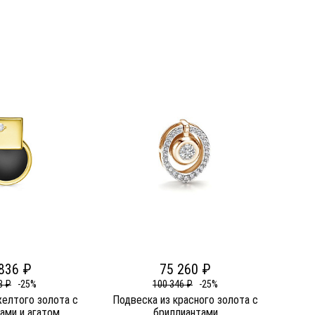
836 ₽
75 260 ₽
8 ₽
-25%
100 346 ₽
-25%
желтого золота c
Подвеска из красного золота c
ами и агатом
бриллиантами