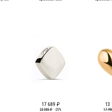
17 689 ₽
13 
23 585 ₽
-25%
17 49