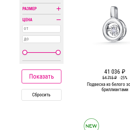
Колье
РАЗМЕР
Кресты
ЦЕНА
Пирсинг
от
Религиозная
символика
до
Часы
41 036 ₽
Показать
54 715 ₽
-25%
Подвеска из белого з
бриллиантами
Сбросить