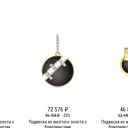
72 576 ₽
46 
96 768 ₽
-25%
62 44
олота c
Подвеска из желтого золота c
Подвеска из 
чугом
бриллиантами
бриллиант