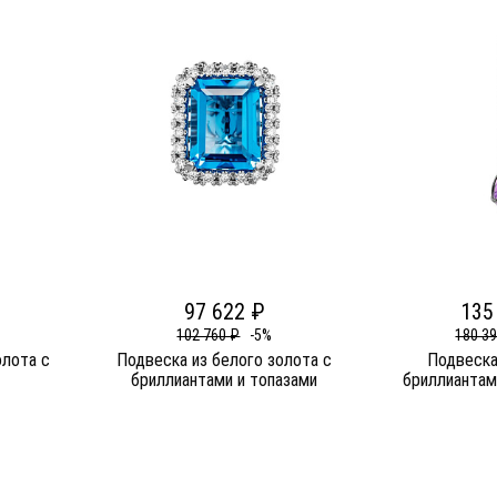
97 622 ₽
135
102 760 ₽
-5%
180 3
олота c
Подвеска из белого золота c
Подвеска
бриллиантами и топазами
бриллиантам