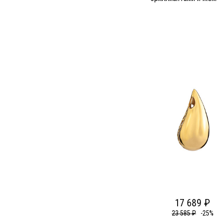
17 689 ₽
23 585 ₽
-25%