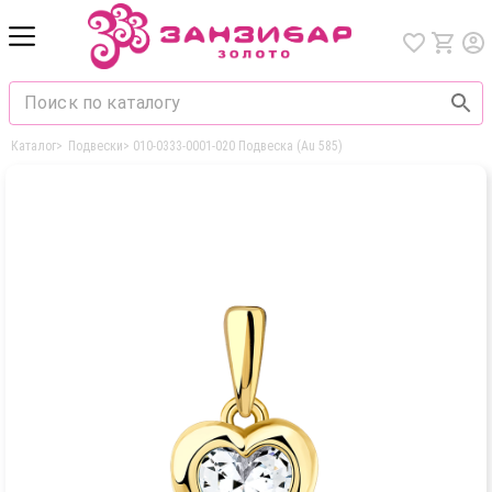
Каталог
>
Подвески
>
010-0333-0001-020 Подвеска (Au 585)