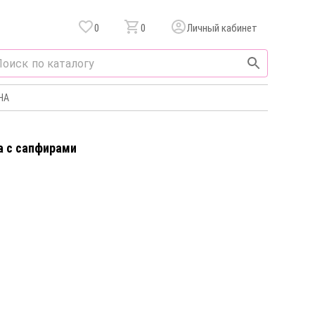
0
0
Личный кабинет
НА
а c сапфирами