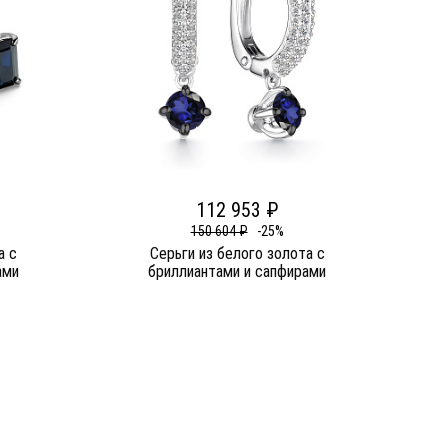
112 953 ₽
150 604 ₽
-25%
а c
Серьги из белого золота c
ами
бриллиантами и сапфирами