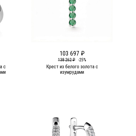
103 697 ₽
138 262 ₽
-25%
а c
Крест из белого золота c
ами
изумрудами