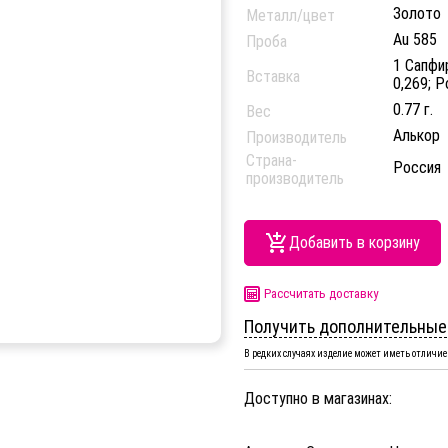
Золото
Металл/цвет
Au 585
Проба
1 Сапфир
Вставка
0,269; Р
0.77 г.
Вес
Алькор
Производитель
Страна-
Россия
производитель
Добавить в корзину
Рассчитать доставку
Получить дополнительные
В редких случаях изделие может иметь отличие 
Доступно в магазинах: