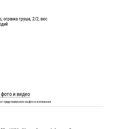
, огранка груша, 2/2, вес
одий
 фото и видео
от представленного на фото и в описании.