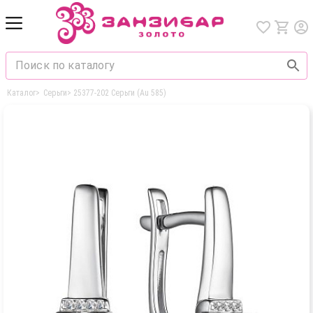
Каталог
>
Серьги
>
25377-202 Серьги (Au 585)