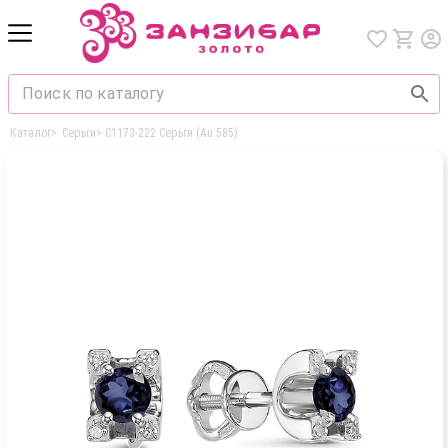
Каталог
>
Серьги
>
С1173-222 Серьги (Au 585)