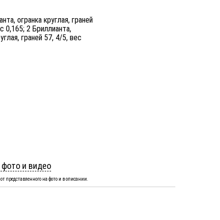
нта, огранка круглая, граней
ес 0,165; 2 Бриллианта,
углая, граней 57, 4/5, вес
 фото и видео
от представленного на фото и в описании.