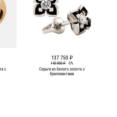
137 750 ₽
145 000 ₽
-5%
та c
Серьги из белого золота c
бриллиантами