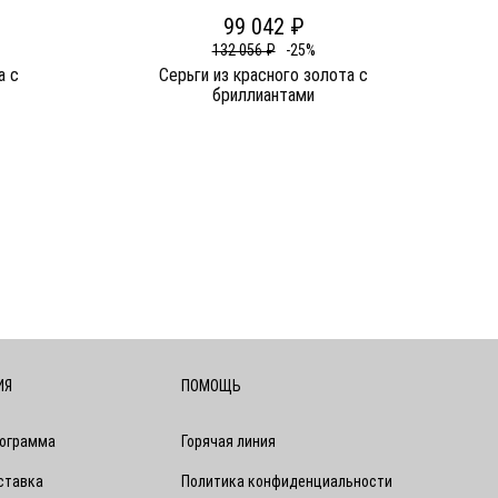
99 042 ₽
132 056 ₽
-25%
а c
Серьги из красного золота c
бриллиантами
ИЯ
ПОМОЩЬ
рограмма
Горячая линия
ставка
Политика конфиденциальности