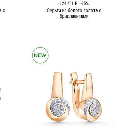
124 401 ₽
-25%
а c
Серьги из белого золота c
бриллиантами