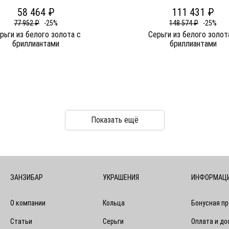
58 464 ₽
111 431 ₽
77 952 ₽
-25%
148 574 ₽
-25%
рьги из белого золота c
Серьги из белого золот
бриллиантами
бриллиантами
Показать ещё
ЗАНЗИБАР
УКРАШЕНИЯ
ИНФОРМАЦ
О компании
Кольца
Бонусная п
Статьи
Серьги
Оплата и до