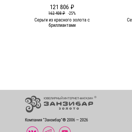
121 806 ₽
162 408 ₽
-25%
Серьги из красного золота c
Се
бриллиантами
Компания "Занзибар"® 2006 — 2026