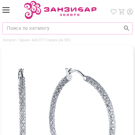
Каталог
>
Серьги
>
AAE/3711 Серьги (Au 585)