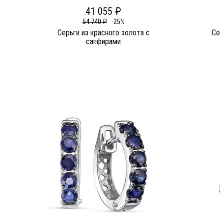
41 055 ₽
54 740 ₽
-25%
Серьги из красного золота c
Се
сапфирами