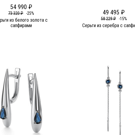
54 990 ₽
49 495 ₽
73 320 ₽
-25%
58 229 ₽
-15%
рьги из белого золота c
сапфирами
Серьги из серебра c сапф