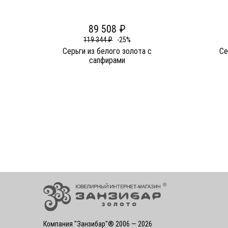
89 508 ₽
119 344 ₽
-25%
Серьги из белого золота c
Се
сапфирами
Компания "Занзибар"® 2006 — 2026