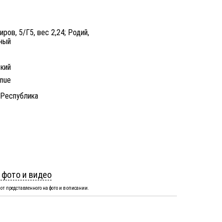
ров, 5/Г5, вес 2,24; Родий,
ный
кий
enue
 Республика
 фото и видео
от представленного на фото и в описании.