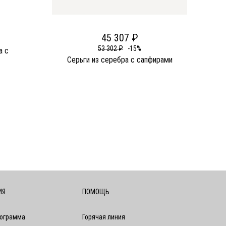
45 307 ₽
53 302 ₽
-15%
а c
Серьги из серебра c сапфирами
ИЯ
ПОМОЩЬ
рограмма
Горячая линия