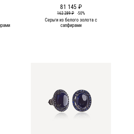
81 145 ₽
162 289 ₽
-50%
Серьги из белого золота c
ирами
сапфирами