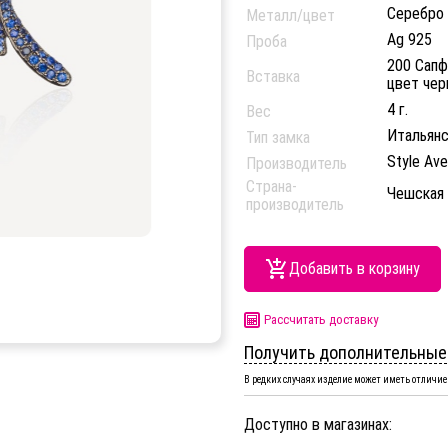
Серебро
Металл/цвет
Ag 925
Проба
200 Сапфи
Вставка
цвет чер
4 г.
Вес
Итальянс
Тип замка
Style Av
Производитель
Страна-
Чешская
производитель
Добавить в корзину
Рассчитать доставку
Получить дополнительные
В редких случаях изделие может иметь отличие 
Доступно в магазинах: