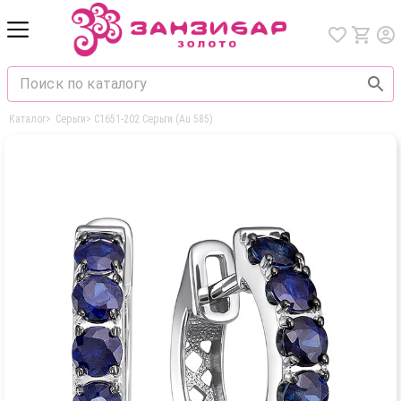
Каталог
>
Серьги
>
С1651-202 Серьги (Au 585)