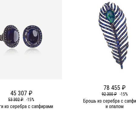
78 455 ₽
45 307 ₽
92 300 ₽
-15%
53 302 ₽
-15%
Брошь из серебра c сапф
ги из серебра c сапфирами
и опалом