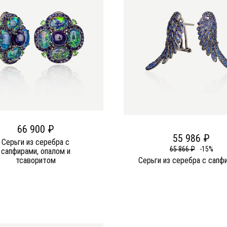
66 900 ₽
55 986 ₽
Серьги из серебра c
65 866 ₽
-15%
сапфирами, опалом и
тсаворитом
Серьги из серебра c сапф