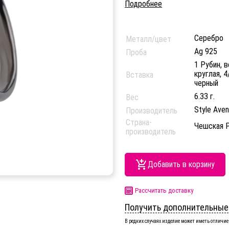
Подробнее
Серебро
Металл/цвет
Ag 925
Проба
1 Рубин, в
круглая, 4
Вставка
черный
6.33 г.
Вес
Style Ave
Производитель
Страна-
Чешская 
производитель
Добавить в корзину
Рассчитать доставку
Получить дополнительные
В редких случаях изделие может иметь отличие 