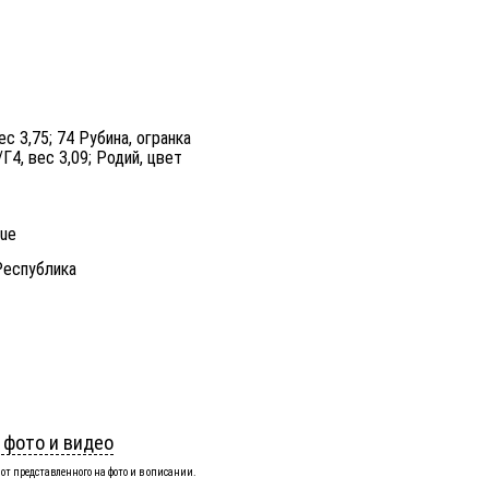
ес 3,75; 74 Рубина, огранка
/Г4, вес 3,09; Родий, цвет
nue
Республика
 фото и видео
от представленного на фото и в описании.