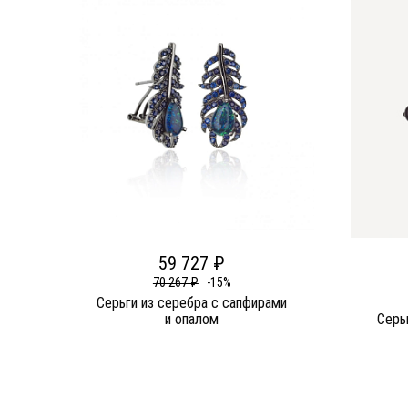
59 727 ₽
70 267 ₽
-15%
Серьги из серебра c сапфирами
и опалом
Серь