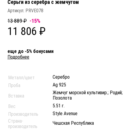
Серьги из серебра c жемчугом
Артикул:
PRVE078
13 889 ₽
-15%
11 806 ₽
еще до -5% бонусами
Подробнее
Серебро
Металл/цвет
Ag 925
Проба
Жемчуг морской культивир.; Родий;
Вставка
Позолота
5.51 г.
Вес
Style Avenue
Производитель
Страна-
Чешская Республика
производитель