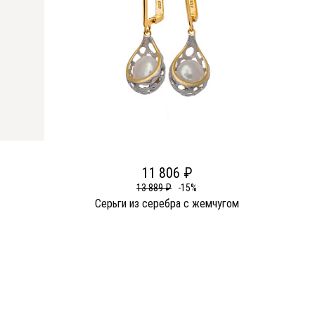
11 806 ₽
13 889 ₽
-15%
а
Серьги из серебра c жемчугом