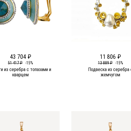
43 704 ₽
11 806 ₽
51 417 ₽
-15%
13 889 ₽
-15%
ги из серебра c топазами и
Подвеска из серебра 
кварцем
жемчугом