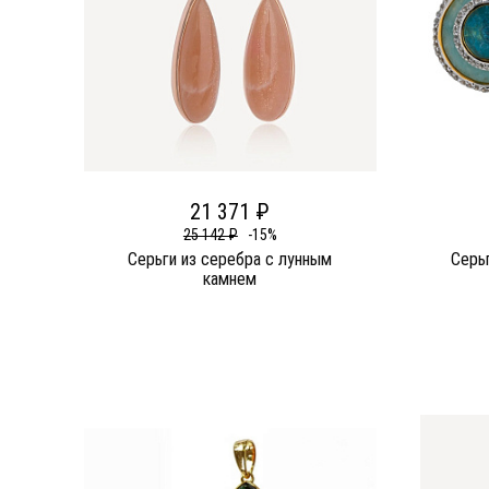
21 371 ₽
25 142 ₽
-15%
Серьги из серебра c лунным
Серь
камнем