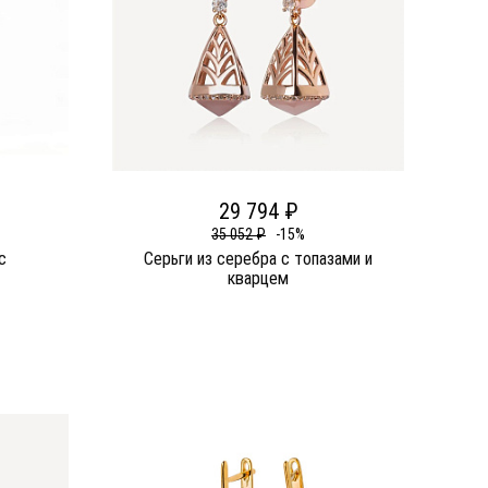
29 794 ₽
35 052 ₽
-15%
c
Серьги из серебра c топазами и
кварцем