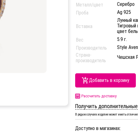
Серебро
Металл/цвет
Ag 925
Проба
Лунный ка
Тигровый г
Вставка
цвет белы
5.9 г.
Вес
Style Ave
Производитель
Страна-
Чешская 
производитель
Добавить в корзину
Рассчитать доставку
Получить дополнительные
В редких случаях изделие может иметь отличие 
Доступно в магазинах: