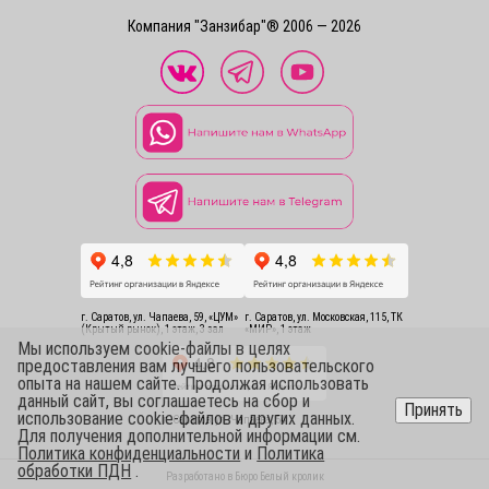
Компания "Занзибар"® 2006 — 2026
г. Саратов, ул. Чапаева, 59, «ЦУМ»
г. Саратов, ул. Московская, 115, ТК
(Крытый рынок), 1 этаж, 3 зал
«МИР», 1 этаж
Мы используем cookie-файлы в целях
предоставления вам лучшего пользовательского
опыта на нашем сайте. Продолжая использовать
данный сайт, вы соглашаетесь на сбор и
Принять
использование cookie-файлов и других данных.
г. Саратов, ул. Чапаева, 54
Для получения дополнительной информации см.
Политика конфиденциальности
и
Политика
обработки ПДН
.
Разработано в
Бюро Белый кролик