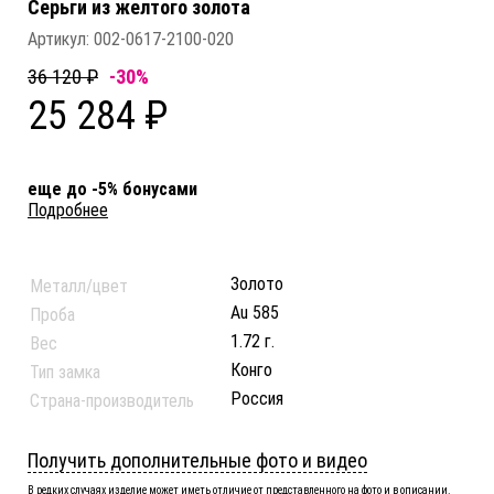
Серьги из желтого золота
Артикул:
002-0617-2100-020
36 120 ₽
-30%
25 284 ₽
еще до -5% бонусами
Подробнее
Золото
Металл/цвет
Au 585
Проба
1.72 г.
Вес
Конго
Тип замка
Россия
Страна-производитель
Получить дополнительные фото и видео
В редких случаях изделие может иметь отличие от представленного на фото и в описании.