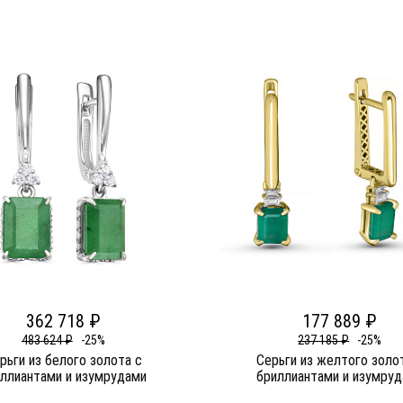
362 718 ₽
177 889 ₽
483 624 ₽
-25%
237 185 ₽
-25%
рьги из белого золота c
Серьги из желтого золо
ллиантами и изумрудами
бриллиантами и изумру