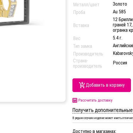
Золото
Металл/цвет
Au 585
Проба
12 Брилли
граней 17,
Вставка
огранка кр
5.4 г.
Вес
Английски
Тип замка
Kabarovsk
Производитель
Страна-
Россия
производитель
Добавить в корзину
Рассчитать доставку
Получить дополнительные
В редких случаях изделие может иметь отличие 
Доступно в магазинах: