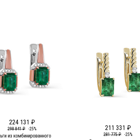
224 131 ₽
211 331 ₽
298 841 ₽
-25%
281 775 ₽
-25%
ьги из комбинированного