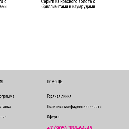
та c
Серьги из красного золота c
дами
бриллиантами и изумрудами
ИЯ
ПОМОЩЬ
рограмма
Горячая линия
ставка
Политика конфиденциальности
ение
Оферта
+7 (905) 384-64-45