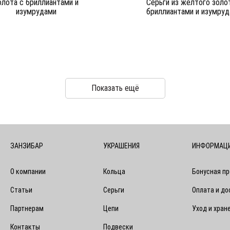
олота c бриллиантами и
Серьги из желтого золо
изумрудами
бриллиантами и изумру
Показать ещё
ЗАНЗИБАР
УКРАШЕНИЯ
ИНФОРМАЦ
О компании
Кольца
Бонусная п
Статьи
Серьги
Оплата и до
Партнерам
Цепи
Уход и хран
Контакты
Подвески