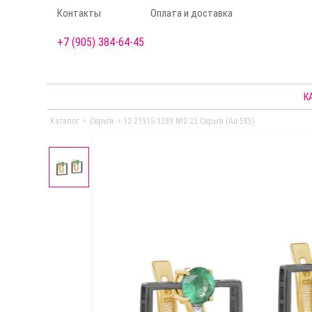
Контакты
Оплата и доставка
+7 (905) 384-64-45
К
Каталог
>
Серьги
>
12-21915-1289 №2-23 Серьги (Au 585)