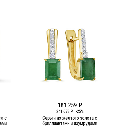
181 259 ₽
241 678 ₽
-25%
та c
Серьги из желтого золота c
дами
бриллиантами и изумрудами