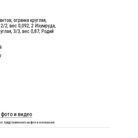
антов, огранка круглая,
 2/2, вес 0,092; 2 Изумруда,
углая, 3/3, вес 0,87; Родий
й
y
 фото и видео
от представленного на фото и в описании.