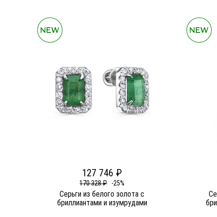
127 746 ₽
170 328 ₽
-25%
Серьги из белого золота c
Се
бриллиантами и изумрудами
бри