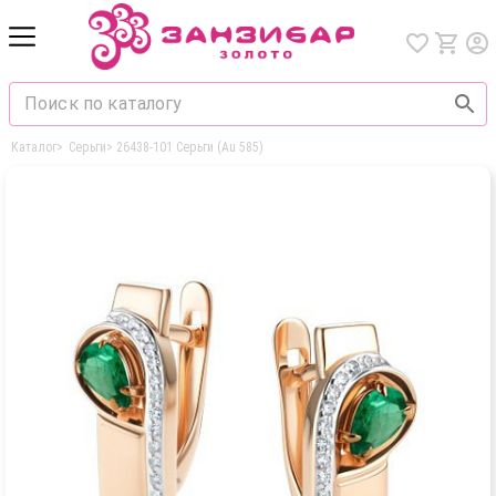
Каталог
>
Серьги
>
26438-101 Серьги (Au 585)