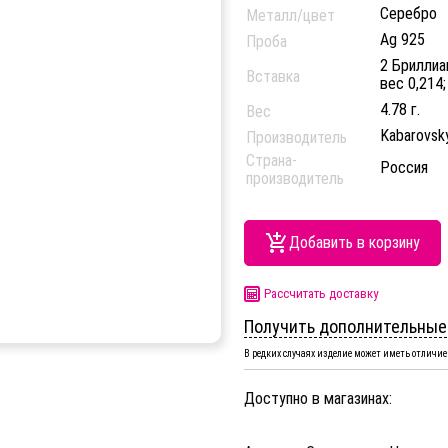
Серебро
Металл/цвет
Ag 925
Проба
2 Бриллиан
Вставка
вес 0,214
4.78 г.
Вес
Kabarovsk
Производитель
Страна-
Россия
производитель
Добавить в корзину
Рассчитать доставку
Получить дополнительные
В редких случаях изделие может иметь отличие 
Доступно в магазинах: