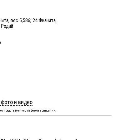
ита, вес 5,586; 24 Фианита,
; Родий
y
 фото и видео
от представленного на фото и в описании.