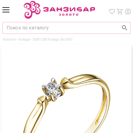
Каталог
>
Кольца
>
15681-300 Кольцо (Au 585)