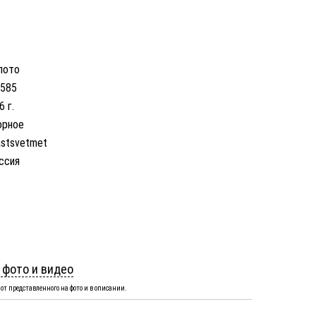
лото
 585
6 г.
орное
astsvetmet
ссия
 фото и видео
от представленного на фото и в описании.