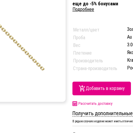
еще до -5% бонусами
Подробнее
Зо
Металл/цвет
Au
Проба
3.0
Вес
Як
Плетение
Kr
Производитель
Ро
Страна-производитель
Добавить в корзину
Рассчитать доставку
Получить дополнительные
В редких случаях изделие может иметь отличие 