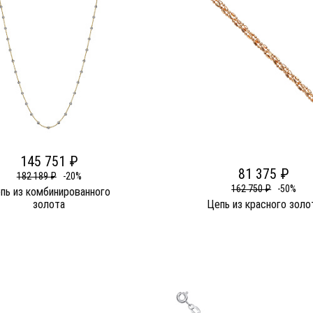
145 751 ₽
81 375 ₽
182 189 ₽
-20%
162 750 ₽
-50%
пь из комбинированного
золота
Цепь из красного золо