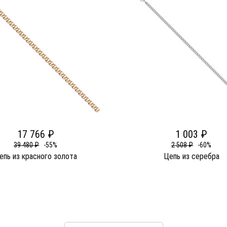
17 766 ₽
1 003 ₽
39 480 ₽
-55%
2 508 ₽
-60%
епь из красного золота
Цепь из серебра