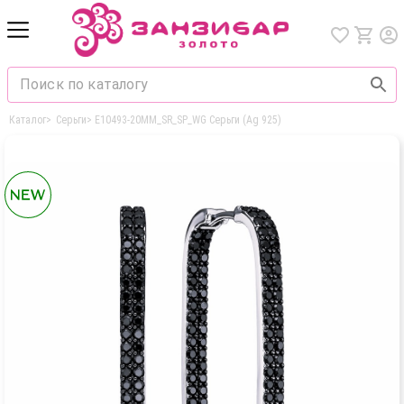
Каталог
>
Серьги
>
E10493-20MM_SR_SP_WG Серьги (Ag 925)