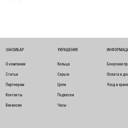
ЗАНЗИБАР
УКРАШЕНИЯ
ИНФОРМАЦ
О компании
Кольца
Бонусная п
Статьи
Серьги
Оплата и до
Партнерам
Цепи
Уход и хран
Контакты
Подвески
Вакансии
Часы