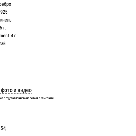
ребро
 925
инель
6 г.
ement 47
тай
 фото и видео
от представленного на фото и в описании.
 54;