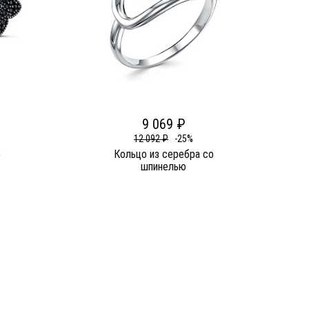
9 069 ₽
12 092 ₽
-25%
о
Кольцо из серебра со
шпинелью