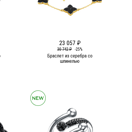
23 057 ₽
30 742 ₽
-25%
о
Браслет из серебра со
шпинелью