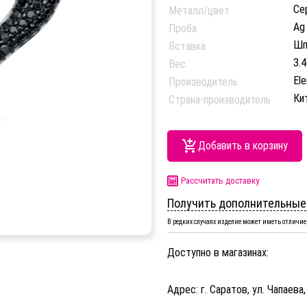
Се
Металл/цвет
Ag
Проба
Шп
Вставка
3.4
Вес
El
Производитель
Ки
Страна-производитель
Добавить в корзину
Рассчитать доставку
Получить дополнительные
В редких случаях изделие может иметь отличие 
Доступно в магазинах:
Адрес: г. Саратов, ул. Чапаева,