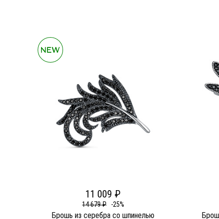
11 009 ₽
14 679 ₽
-25%
Брошь из серебра со шпинелью
Брош