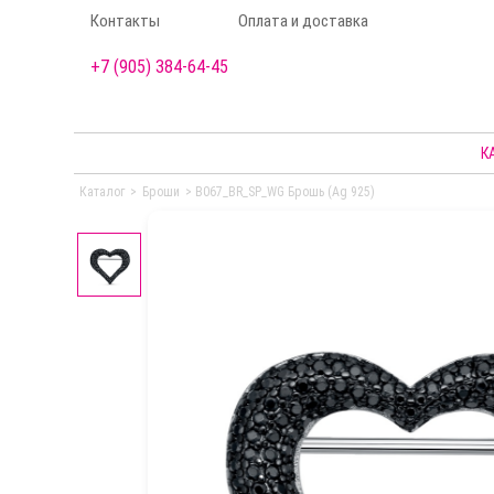
Контакты
Оплата и доставка
+7 (905) 384-64-45
К
Каталог
>
Броши
>
B067_BR_SP_WG Брошь (Ag 925)