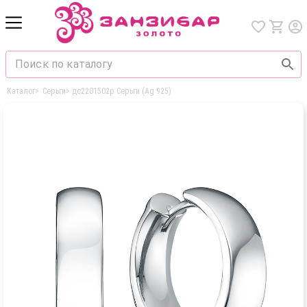
Каталог
>
Серьги
>
дс2201502р Серьги (Ag 925)