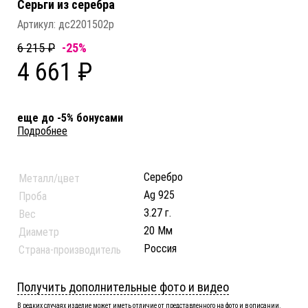
Серьги из серебра
Артикул:
дс2201502р
6 215 ₽
-25%
4 661 ₽
еще до -5% бонусами
Подробнее
Серебро
Металл/цвет
Ag 925
Проба
3.27 г.
Вес
20 Мм
Диаметр
Россия
Страна-производитель
Получить дополнительные фото и видео
В редких случаях изделие может иметь отличие от представленного на фото и в описании.