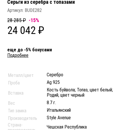
Серьги из серебра c топазами
Артикул:
BUDE282
28 285 ₽
-15%
24 042 ₽
еще до -5% бонусами
Подробнее
Серебро
Металл/цвет
Ag 925
Проба
Кость буйвола; Топаз, цвет белый;
Вставка
Родий, цвет черный
8.7 г.
Вес
Итальянский
Тип замка
Style Avenue
Производитель
Страна-
Чешская Республика