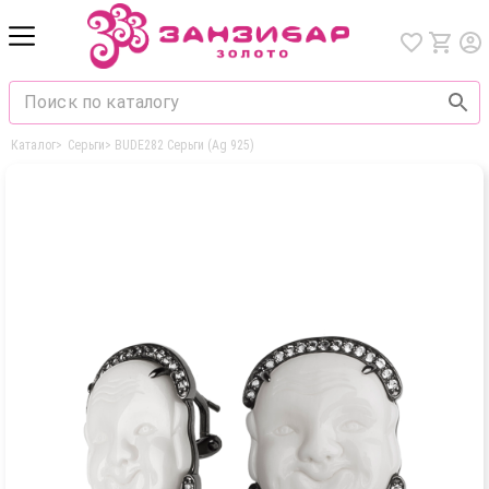
Каталог
>
Серьги
>
BUDE282 Серьги (Ag 925)