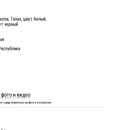
вола; Топаз, цвет белый;
ет черный
nue
Республика
 фото и видео
от представленного на фото и в описании.