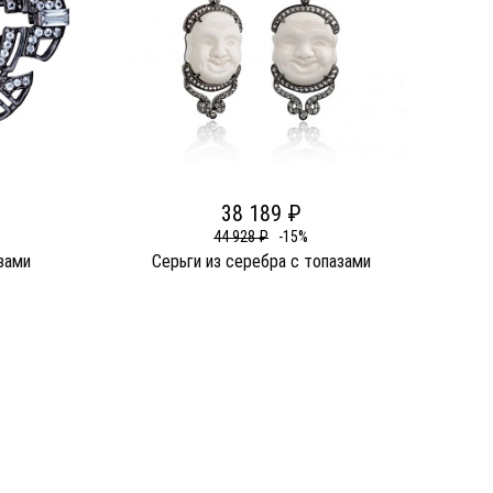
38 189 ₽
44 928 ₽
-15%
зами
Серьги из серебра c топазами