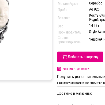
Серебро
Металл/цвет
Ag 925
Проба
Кость буй
Вставка
Родий, цв
14.57 г.
Вес
Style Ave
Производитель
Страна-
Чешская 
производитель
Добавить в корзину
Рассчитать доставку
Получить дополнительные
В редких случаях изделие может иметь отличие 
Доступно в магазинах: