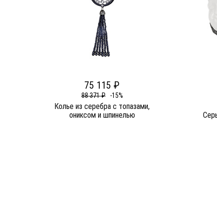
75 115 ₽
88 371 ₽
-15%
Колье из серебра c топазами,
ониксом и шпинелью
Серь