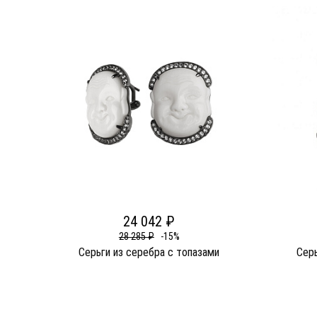
24 042 ₽
28 285 ₽
-15%
Серьги из серебра c топазами
Серь