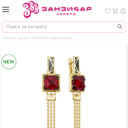
Каталог
>
Серьги
>
12-880-60302 Серьги (Ag 925)