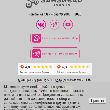
Компания "Занзибар"® 2006 — 2026
г. Саратов, ул. Чапаева, 59, «ЦУМ»
г. Саратов, ул. Московская, 115, ТК
(Крытый рынок), 1 этаж, 3 зал
«МИР», 1 этаж
Мы используем cookie-файлы в целях
предоставления вам лучшего пользовательского
опыта на нашем сайте. Продолжая использовать
данный сайт, вы соглашаетесь на сбор и
Принять
использование cookie-файлов и других данных.
г. Саратов, ул. Чапаева, 54
Для получения дополнительной информации см.