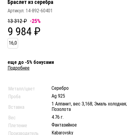
Браслет из серебра
Артикул:
14-892-60401
13 312 ₽
-25%
9 984 ₽
16,0
еще до -5% бонусами
Подробнее
Серебро
Металл/цвет
Ag 925
Проба
1 Алпанит, вес 3,168; Эмаль холодная;
Вставка
Позолота
4.76 г.
Вес
Фантазийное
Плетение
Kabarovsky
Производитель