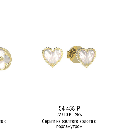
54 458 ₽
72 610 ₽
-25%
та c
Серьги из желтого золота c
перламутром