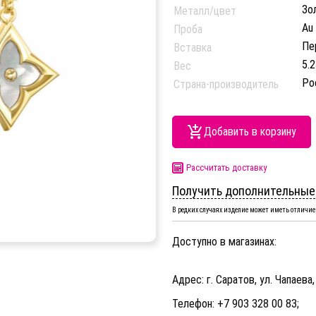
Зо
Металл/цвет
Au
Проба
Пе
Вставка
5.2
Вес
Ро
Страна-производитель
Добавить в корзину
Рассчитать доставку
Получить дополнительные
В редких случаях изделие может иметь отличие 
Доступно в магазинах:
Адрес: г. Саратов, ул. Чапаева,
Телефон: +7 903 328 00 83;