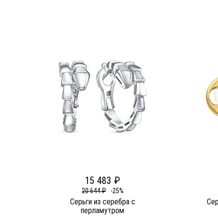
15 483 ₽
20 644 ₽
-25%
Серьги из серебра c
Сер
перламутром