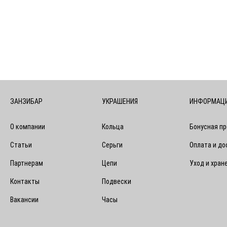
ЗАНЗИБАР
УКРАШЕНИЯ
ИНФОРМАЦ
О компании
Кольца
Бонусная п
Статьи
Серьги
Оплата и до
Партнерам
Цепи
Уход и хран
Контакты
Подвески
Вакансии
Часы