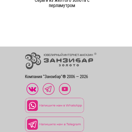
Серьги из желтого золота c
перламутром
Компания "Занзибар"® 2006 — 2026