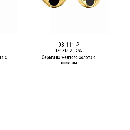
98 111 ₽
130 815 ₽
-25%
та c
Серьги из желтого золота c
ониксом