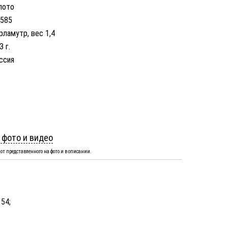
лото
 585
рламутр, вес 1,4
3 г.
ссия
 фото и видео
от представленного на фото и в описании.
 54;