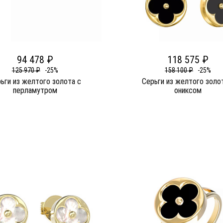
94 478 ₽
118 575 ₽
125 970 ₽
-25%
158 100 ₽
-25%
ьги из желтого золота c
Серьги из желтого золо
перламутром
ониксом