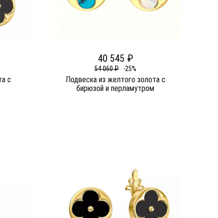
40 545 ₽
54 060 ₽
-25%
та c
Подвеска из желтого золота c
бирюзой и перламутром