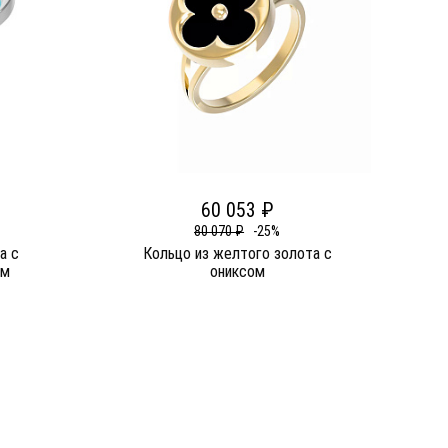
60 053 ₽
80 070 ₽
-25%
а c
Кольцо из желтого золота c
ом
ониксом