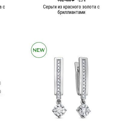
162 408 ₽
-25%
а c
Серьги из красного золота c
бриллиантами