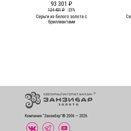
93 301 ₽
124 401 ₽
-25%
Серьги из белого золота c
Се
бриллиантами
Компания "Занзибар"® 2006 — 2026