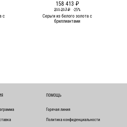
158 413 ₽
211 217 ₽
-25%
а c
Серьги из белого золота c
бриллиантами
ИЯ
ПОМОЩЬ
рограмма
Горячая линия
ставка
Политика конфиденциальности