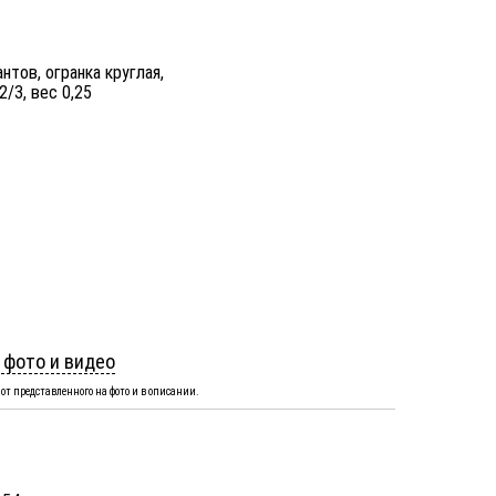
нтов, огранка круглая,
2/3, вес 0,25
 фото и видео
от представленного на фото и в описании.