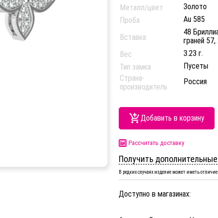
Золото
Металл/цвет
Au 585
Проба
48 Бриллиа
Вставка
граней 57, 
3.23 г.
Вес
Пусеты
Тип замка
Страна-
Россия
производитель
Добавить в корзину
Рассчитать доставку
Получить дополнительные
В редких случаях изделие может иметь отличие 
Доступно в магазинах: