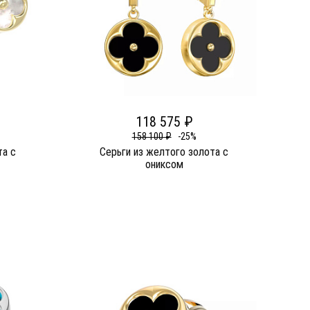
118 575 ₽
158 100 ₽
-25%
та c
Серьги из желтого золота c
ониксом