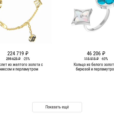
224 719 ₽
46 206 ₽
299 625 ₽
-25%
115 515 ₽
-60%
слет из желтого золота c
Кольцо из белого золот
никсом и перламутром
бирюзой и перламутр
Показать ещё