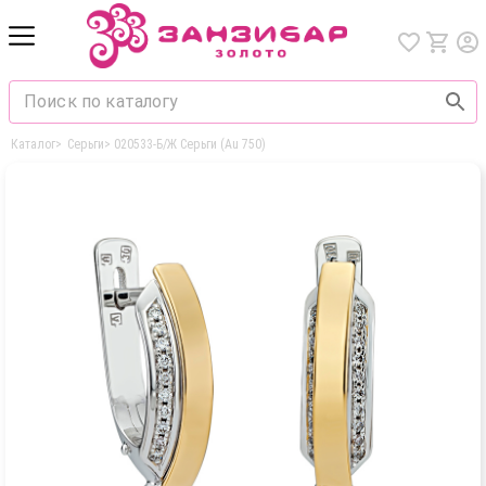
Каталог
>
Серьги
>
020533-Б/Ж Серьги (Au 750)