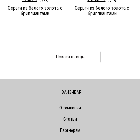
77 952 ₽
-25%
601 997 ₽
-20%
Серьги из белого золота c
Серьги из белого золота c
бриллиантами
бриллиантами
Показать ещё
ЗАНЗИБАР
О компании
Статьи
Партнерам