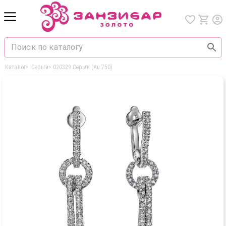
Каталог
>
Серьги
>
020329 Серьги (Au 750)