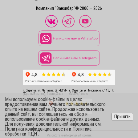
Компания "Занзибар"® 2006 — 2026
г. Саратов, ул. Чапаева, 59, «ЦУМ»
г. Саратов, ул. Московская, 115, ТК
(Крытый рынок), 1 этаж, 3 зал
«МИР», 1 этаж
Мы используем cookie-файлы в целях
предоставления вам лучшего пользовательского
опыта на нашем сайте. Продолжая использовать
данный сайт, вы соглашаетесь на сбор и
Принять
использование cookie-файлов и других данных.
г. Саратов, ул. Чапаева, 54
Для получения дополнительной информации см.
Политика конфиденциальности
и
Политика
обработки ПДН
.
Разработано в
Бюро Белый кролик