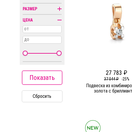
Колье
РАЗМЕР
Кресты
ЦЕНА
Пирсинг
от
Религиозная
символика
до
Часы
27 783 ₽
Показать
37 044 ₽
-25%
Подвеска из комбиниро
золота c бриллиан
Сбросить