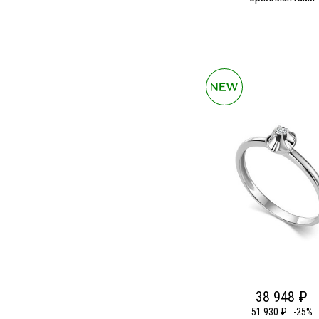
38 948 ₽
51 930 ₽
-25%