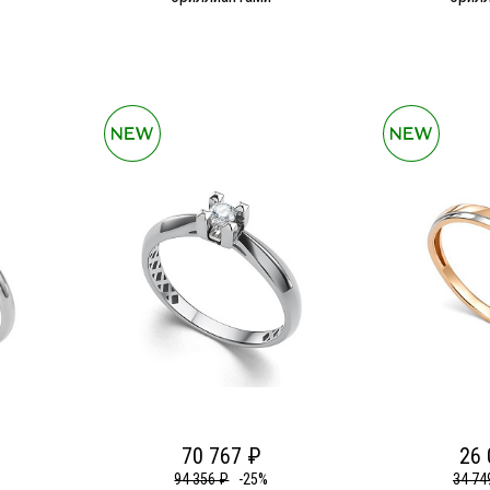
70 767 ₽
26 
94 356 ₽
-25%
34 74