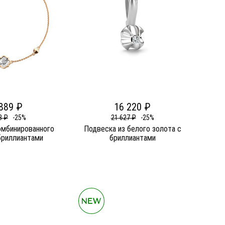
889 ₽
16 220 ₽
8 ₽
-25%
21 627 ₽
-25%
омбинированного
Подвеска из белого золота c
бриллиантами
бриллиантами