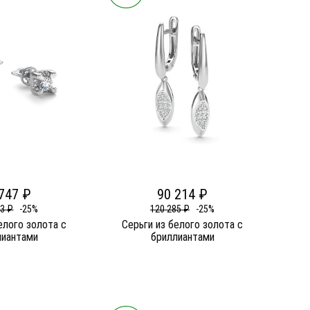
747 ₽
90 214 ₽
63 ₽
-25%
120 285 ₽
-25%
елого золота c
Серьги из белого золота c
лиантами
бриллиантами