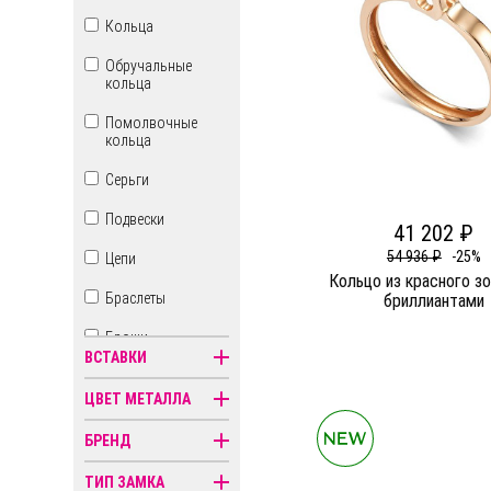
Кольца
Обручальные
кольца
Помолвочные
кольца
Серьги
Подвески
41 202 ₽
54 936 ₽
-25%
Цепи
Кольцо из красного з
Браслеты
бриллиантами
Броши
ВСТАВКИ
Бусы
ЦВЕТ МЕТАЛЛА
Знаки зодиака
БРЕНД
Иконы
ТИП ЗАМКА