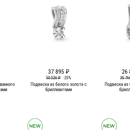
37 895 ₽
26 
50 526 ₽
-25%
35 76
ванного
Подвеска из белого золота c
Подвеска из 
тами
бриллиантами
брил