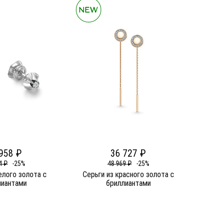
958 ₽
36 727 ₽
4 ₽
-25%
48 969 ₽
-25%
елого золота c
Серьги из красного золота c
лиантами
бриллиантами