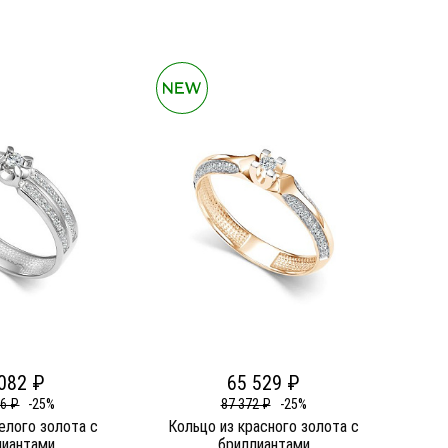
082 ₽
65 529 ₽
76 ₽
-25%
87 372 ₽
-25%
елого золота c
Кольцо из красного золота c
лиантами
бриллиантами