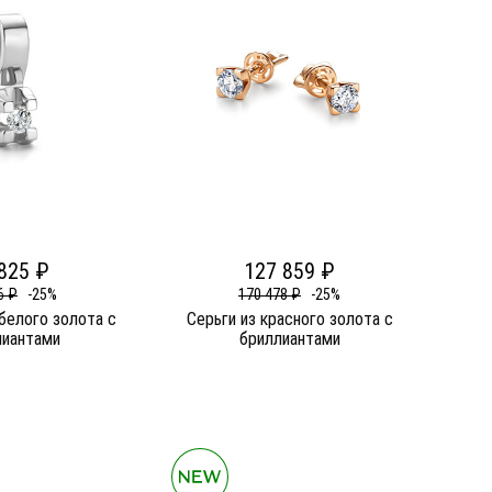
825 ₽
127 859 ₽
6 ₽
-25%
170 478 ₽
-25%
белого золота c
Серьги из красного золота c
лиантами
бриллиантами