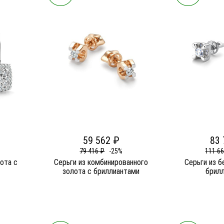
59 562 ₽
83 
79 416 ₽
-25%
111 6
лота c
Серьги из комбинированного
Серьги из б
золота c бриллиантами
брил