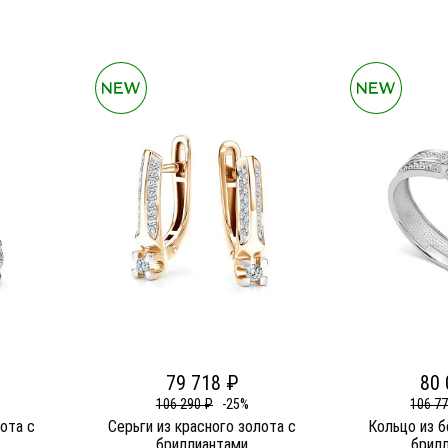
79 718 ₽
80 
106 290 ₽
-25%
106 7
лота c
Серьги из красного золота c
Кольцо из б
бриллиантами
брил