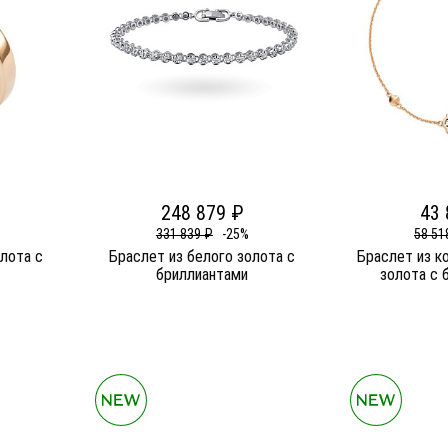
248 879 ₽
43 
331 839 ₽
-25%
58 51
олота c
Браслет из белого золота c
Браслет из к
бриллиантами
золота c 