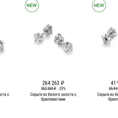
264 263 ₽
41 
352 350 ₽
-25%
55 94
лота c
Серьги из белого золота c
Серьги из б
бриллиантами
брил