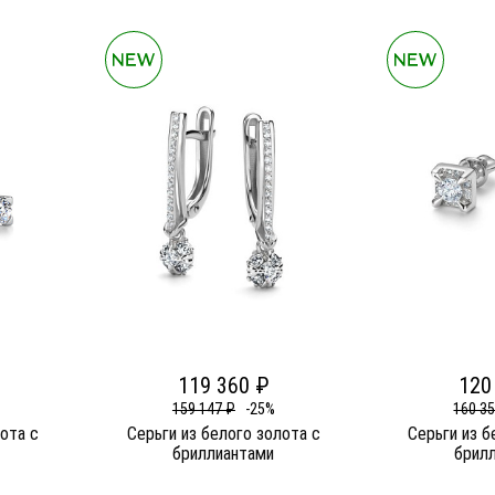
119 360 ₽
120
159 147 ₽
-25%
160 3
лота c
Серьги из белого золота c
Серьги из б
бриллиантами
брил