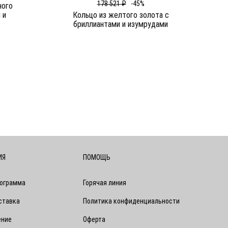
178 521 ₽
-45%
ного
 и
Кольцо из желтого золота c
бриллиантами и изумрудами
ИЯ
ПОМОЩЬ
рограмма
Горячая линия
ставка
Политика конфиденциальности
ение
Оферта