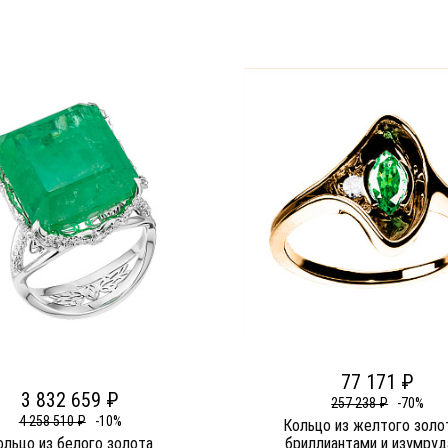
77 171 ₽
3 832 659 ₽
257 238 ₽
-70%
4 258 510 ₽
-10%
Кольцо из желтого золо
ольцо из белого золота
бриллиантами и изумру