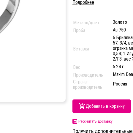
Подробнее
Золото
Металл/цвет
Au 750
Проба
6 Бриллиан
57, 3/4, в
огранка ма
Вставка
0,54; 1 Из
2/Г3, вес 
5.24 г.
Вес
Maxim Dem
Производитель
Страна-
Россия
производитель
Добавить в корзину
Рассчитать доставку
Получить дополнительные