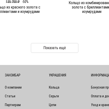
135 700 ₽
-50%
Кольцо из комбинирован
ьцо из красного золота c
золота c бриллиантами
ллиантами и изумрудами
изумрудами
Показать ещё
ЗАНЗИБАР
УКРАШЕНИЯ
ИНФОРМАЦ
О компании
Кольца
Бонусная п
Статьи
Серьги
Оплата и до
Партнерам
Цепи
Уход и хран