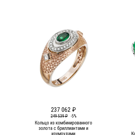
237 062 ₽
249 539 ₽
-5%
Кольцо из комбинированного
золота c бриллиантами и
изумрудами
К