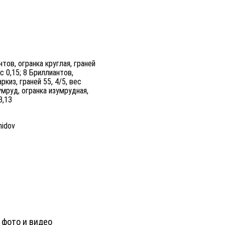
тов, огранка круглая, граней
ес 0,15; 8 Бриллиантов,
ркиз, граней 55, 4/5, вес
умруд, огранка изумрудная,
3,13
idov
 фото и видео