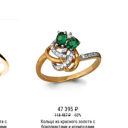
47 395 ₽
118 487 ₽
-60%
та c
Кольцо из красного золота c
дами
бриллиантами и изумрудами