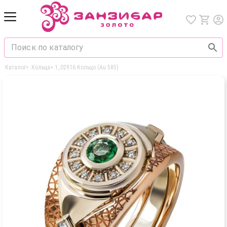
Каталог
>
Кольца
>
1_02916 Кольцо (Au 585)