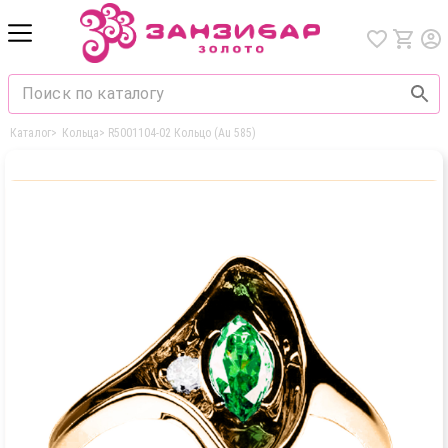
Каталог
>
Кольца
>
R5001104-02 Кольцо (Au 585)