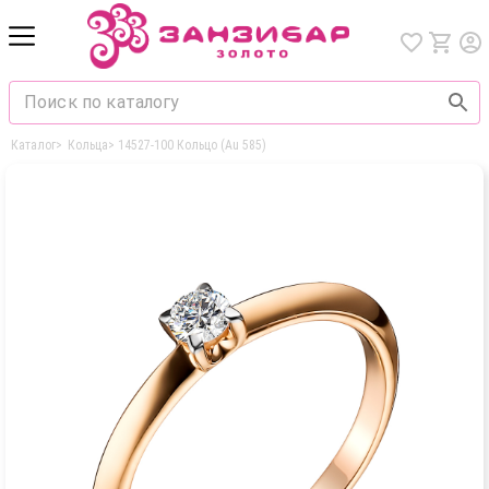
Каталог
>
Кольца
>
14527-100 Кольцо (Au 585)