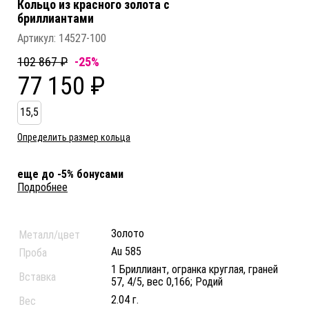
Кольцо из красного золота c
бриллиантами
Артикул:
14527-100
102 867 ₽
-25%
77 150 ₽
15,5
Определить размер кольца
еще до -5% бонусами
Подробнее
Золото
Металл/цвет
Au 585
Проба
1 Бриллиант, огранка круглая, граней
Вставка
57, 4/5, вес 0,166; Родий
2.04 г.
Вес