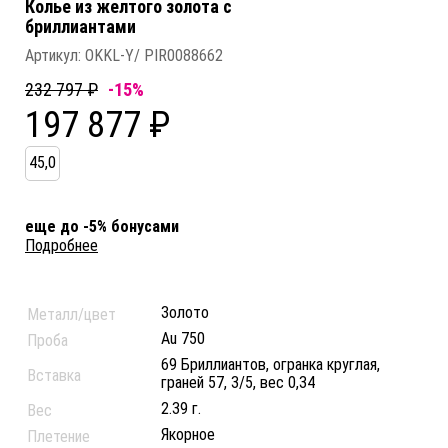
Колье из желтого золота c
бриллиантами
Артикул:
OKKL-Y/ PIR0088662
232 797 ₽
-15%
197 877 ₽
45,0
еще до -5% бонусами
Подробнее
Золото
Металл/цвет
Au 750
Проба
69 Бриллиантов, огранка круглая,
Вставка
граней 57, 3/5, вес 0,34
2.39 г.
Вес
Якорное
Плетение