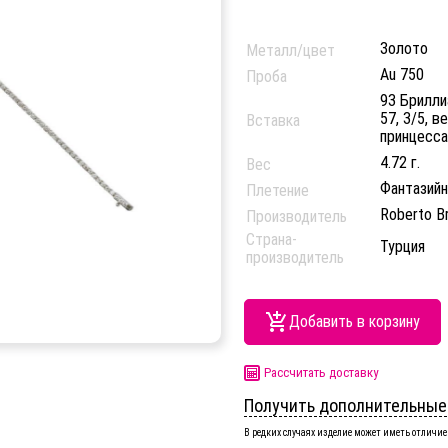
Золото
Металл/цвет
Au 750
Проба
93 Бриллиа
57, 3/5, в
Вставка
принцесса,
4.72 г.
Вес
Фантазий
Плетение
Roberto B
Производитель
Страна-
Турция
производитель
Добавить в корзину
Рассчитать доставку
Получить дополнительные
В редких случаях изделие может иметь отличие 