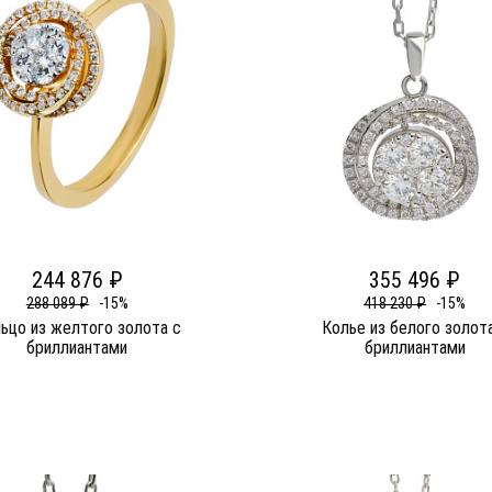
244 876 ₽
355 496 ₽
288 089 ₽
-15%
418 230 ₽
-15%
ьцо из желтого золота c
Колье из белого золот
бриллиантами
бриллиантами