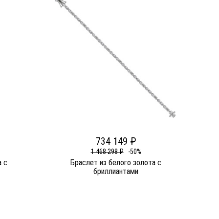
734 149 ₽
1 468 298 ₽
-50%
а c
Браслет из белого золота c
бриллиантами