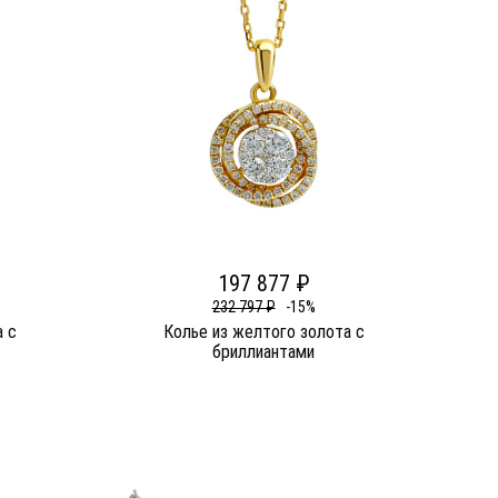
197 877 ₽
232 797 ₽
-15%
а c
Колье из желтого золота c
бриллиантами