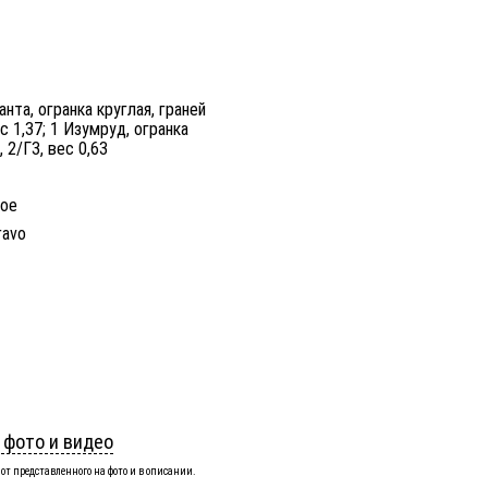
нта, огранка круглая, граней
ес 1,37; 1 Изумруд, огранка
 2/Г3, вес 0,63
ное
ravo
 фото и видео
от представленного на фото и в описании.