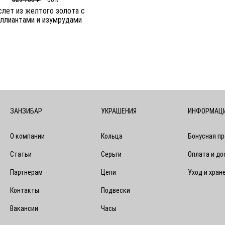
слет из желтого золота c
ллиантами и изумрудами
ЗАНЗИБАР
УКРАШЕНИЯ
ИНФОРМАЦ
О компании
Кольца
Бонусная п
Статьи
Серьги
Оплата и до
Партнерам
Цепи
Уход и хран
Контакты
Подвески
Вакансии
Часы