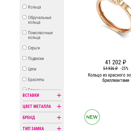
Кольца
Обручальные
кольца
Помолвочные
кольца
Серьги
Подвески
41 202 ₽
54 936 ₽
-25%
Цепи
Кольцо из красного з
Браслеты
бриллиантами
Броши
ВСТАВКИ
Бусы
ЦВЕТ МЕТАЛЛА
Знаки зодиака
БРЕНД
Иконы
ТИП ЗАМКА