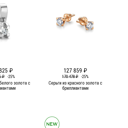
825 ₽
127 859 ₽
6 ₽
-25%
170 478 ₽
-25%
белого золота c
Серьги из красного золота c
лиантами
бриллиантами