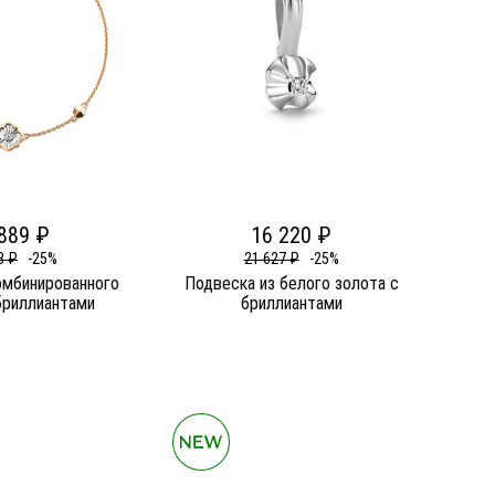
889 ₽
16 220 ₽
8 ₽
-25%
21 627 ₽
-25%
омбинированного
Подвеска из белого золота c
бриллиантами
бриллиантами