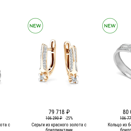
79 718 ₽
80 
106 290 ₽
-25%
106 7
лота c
Серьги из красного золота c
Кольцо из б
бриллиантами
брил