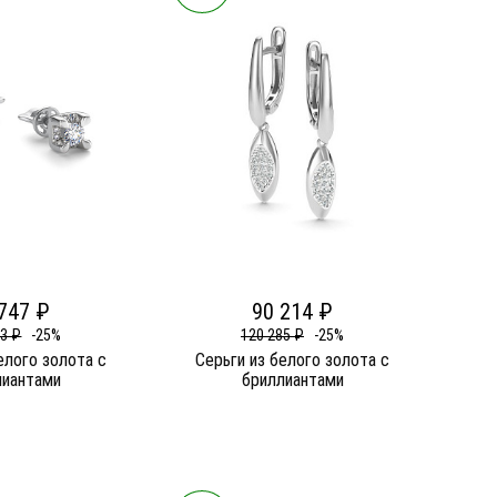
747 ₽
90 214 ₽
63 ₽
-25%
120 285 ₽
-25%
елого золота c
Серьги из белого золота c
лиантами
бриллиантами