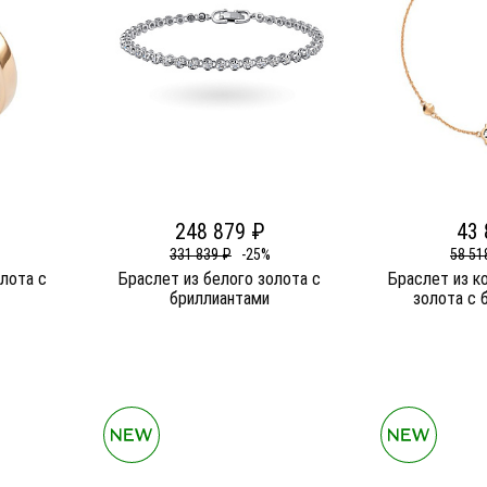
248 879 ₽
43 
331 839 ₽
-25%
58 51
олота c
Браслет из белого золота c
Браслет из к
бриллиантами
золота c 