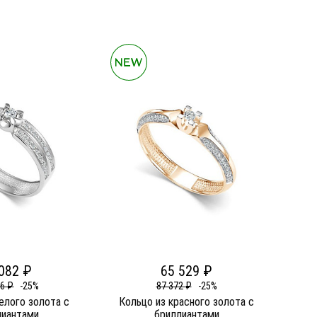
082 ₽
65 529 ₽
76 ₽
-25%
87 372 ₽
-25%
елого золота c
Кольцо из красного золота c
лиантами
бриллиантами