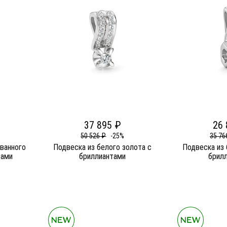
37 895 ₽
26 
50 526 ₽
-25%
35 76
ванного
Подвеска из белого золота c
Подвеска из 
тами
бриллиантами
брил