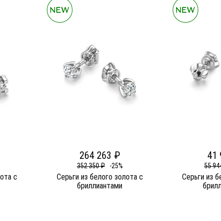
264 263 ₽
41 
352 350 ₽
-25%
55 94
лота c
Серьги из белого золота c
Серьги из б
бриллиантами
брил