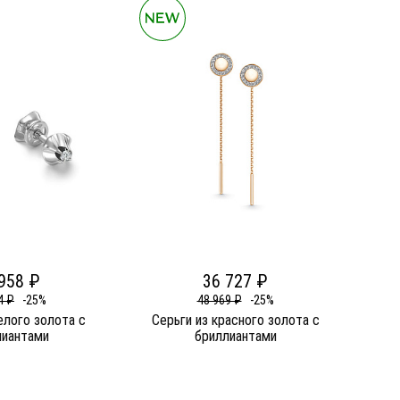
958 ₽
36 727 ₽
4 ₽
-25%
48 969 ₽
-25%
елого золота c
Серьги из красного золота c
лиантами
бриллиантами