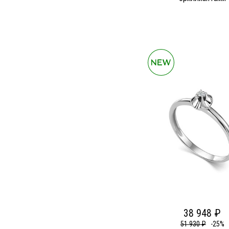
38 948 ₽
51 930 ₽
-25%