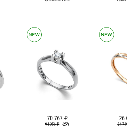
70 767 ₽
26 
94 356 ₽
-25%
34 74