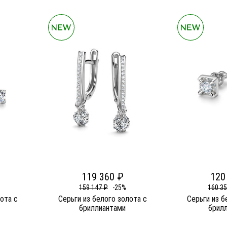
119 360 ₽
120
159 147 ₽
-25%
160 3
лота c
Серьги из белого золота c
Серьги из б
бриллиантами
брил