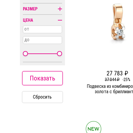
Колье
РАЗМЕР
Кресты
ЦЕНА
Пирсинг
от
Религиозная
символика
до
Часы
27 783 ₽
Показать
37 044 ₽
-25%
Подвеска из комбиниро
золота c бриллиан
Сбросить