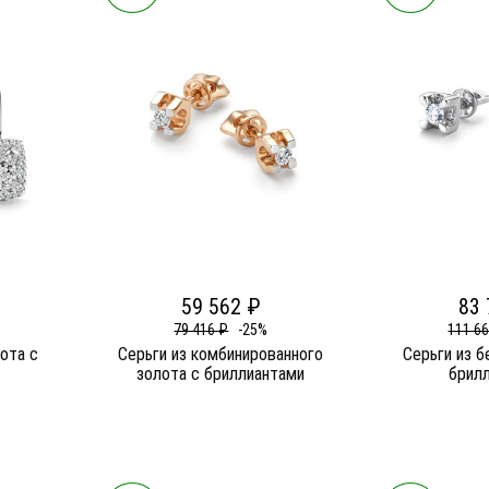
59 562 ₽
83 
79 416 ₽
-25%
111 6
лота c
Серьги из комбинированного
Серьги из б
золота c бриллиантами
брил