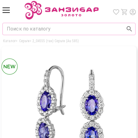
Каталог
>
Серьги
>
2_04555 (тан) Серьги (Au 585)