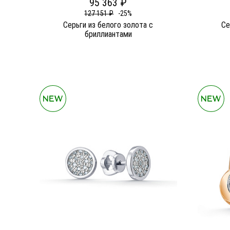
95 363 ₽
127 151 ₽
-25%
Серьги из белого золота c
Се
бриллиантами