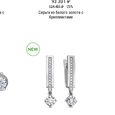
93 301 ₽
124 401 ₽
-25%
а c
Серьги из белого золота c
бриллиантами