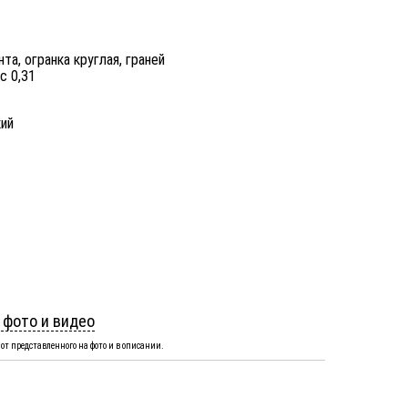
та, огранка круглая, граней
ес 0,31
ий
 фото и видео
от представленного на фото и в описании.