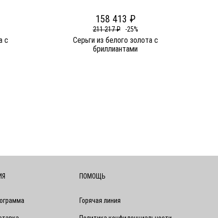
158 413 ₽
211 217 ₽
-25%
а c
Серьги из белого золота c
бриллиантами
ИЯ
ПОМОЩЬ
рограмма
Горячая линия