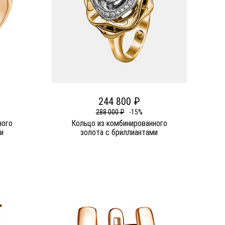
244 800 ₽
288 000 ₽
-15%
ного
Кольцо из комбинированного
и
золота c бриллиантами