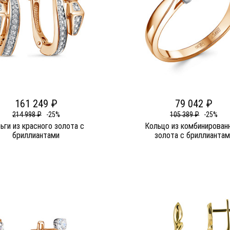
161 249 ₽
79 042 ₽
214 998 ₽
-25%
105 389 ₽
-25%
ьги из красного золота c
Кольцо из комбинирован
бриллиантами
золота c бриллиантам