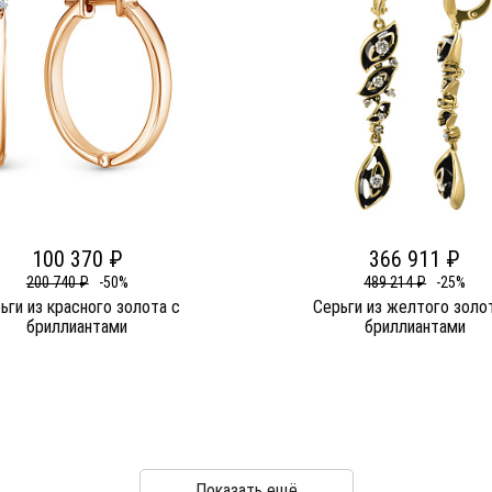
100 370 ₽
366 911 ₽
200 740 ₽
-50%
489 214 ₽
-25%
ьги из красного золота c
Серьги из желтого золо
бриллиантами
бриллиантами
Показать ещё