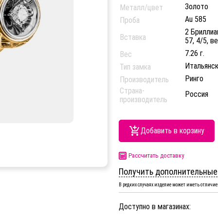
Золото
Металл/цвет
Au 585
Проба
2 Бриллиан
Вставка
57, 4/5, в
7.26 г.
Вес
Итальянск
Тип замка
Ринго
Производитель
Страна-
Россия
производитель
Добавить в корзину
Рассчитать доставку
Получить дополнительные
В редких случаях изделие может иметь отличие 
Доступно в магазинах: