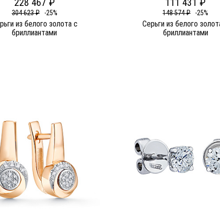
228 467 ₽
111 431 ₽
304 623 ₽
-25%
148 574 ₽
-25%
рьги из белого золота c
Серьги из белого золот
бриллиантами
бриллиантами