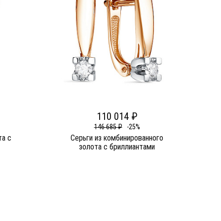
110 014 ₽
146 685 ₽
-25%
та c
Серьги из комбинированного
золота c бриллиантами