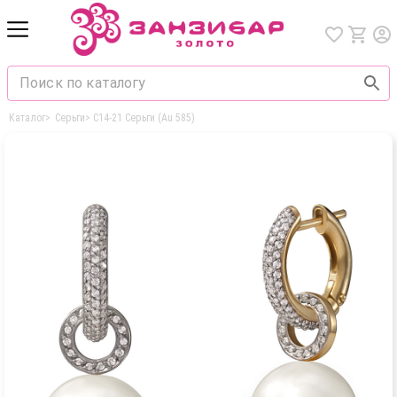
Каталог
>
Серьги
>
С14-21 Серьги (Au 585)