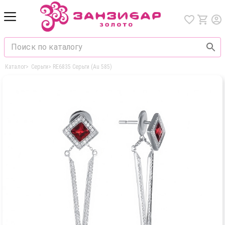
Каталог
>
Серьги
>
RE6835 Серьги (Au 585)