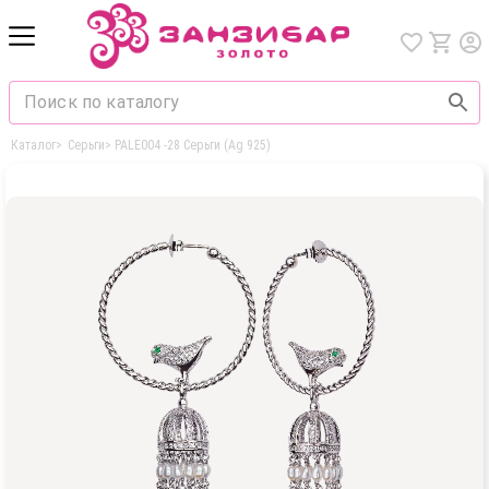
Каталог
>
Серьги
>
PALE004 -28 Серьги (Ag 925)