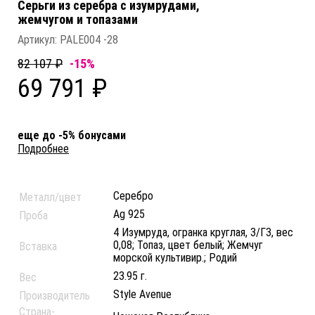
Серьги из серебра c изумрудами,
жемчугом и топазами
Артикул:
PALE004 -28
82 107 ₽
-15%
69 791 ₽
еще до -5% бонусами
Подробнее
Серебро
Металл/цвет
Ag 925
Проба
4 Изумруда, огранка круглая, 3/Г3, вес
0,08; Топаз, цвет белый; Жемчуг
Вставка
морской культивир.; Родий
23.95 г.
Вес
Style Avenue
Производитель
Страна-