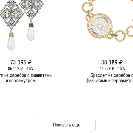
73 195 ₽
38 189 ₽
86 112 ₽
-15%
44 928 ₽
-15%
ги из серебра c фианитами
Браслет из серебра 
и перламутром
фианитами и перламут
Показать ещё