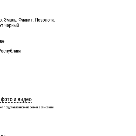
; Эмаль; Фианит; Позолота;
ет черный
nue
Республика
 фото и видео
от представленного на фото и в описании.