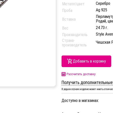
Серебро
Металл/цвет
Ag 925
Проба
Перламутр
Вставка
Родий, цв
24.73 г.
Вес
Style Ave
Производитель
Страна-
Чешская 
производитель
Добавить в корзину
Рассчитать доставку
Получить дополнительные
В редких случаях изделие может иметь отличие 
Доступно в магазинах: