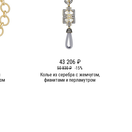
43 206 ₽
50 830 ₽
-15%
c
Колье из серебра c жемчугом,
ром
фианитами и перламутром