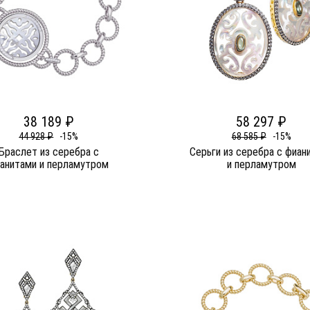
38 189 ₽
58 297 ₽
44 928 ₽
-15%
68 585 ₽
-15%
Браслет из серебра c
Серьги из серебра c фиан
анитами и перламутром
и перламутром