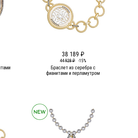
38 189 ₽
44 928 ₽
-15%
итами
Браслет из серебра c
фианитами и перламутром