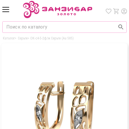
Каталог
>
Серьги
>
ОК-с4-5-2ф/ж Серьги (Au 585)