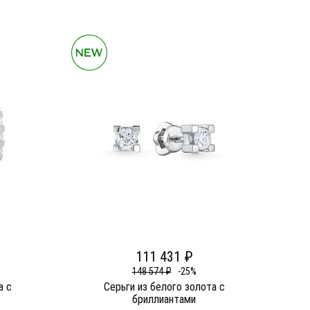
111 431 ₽
148 574 ₽
-25%
а c
Серьги из белого золота c
бриллиантами