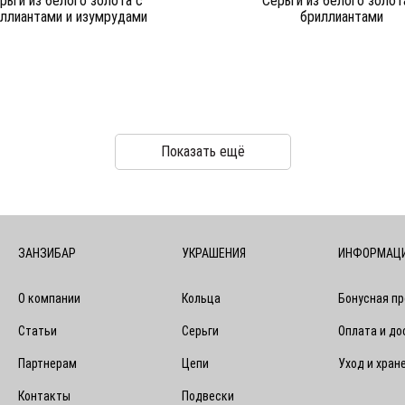
рьги из белого золота c
Серьги из белого золот
ллиантами и изумрудами
бриллиантами
Показать ещё
ЗАНЗИБАР
УКРАШЕНИЯ
ИНФОРМАЦ
О компании
Кольца
Бонусная п
Статьи
Серьги
Оплата и до
Партнерам
Цепи
Уход и хран
Контакты
Подвески