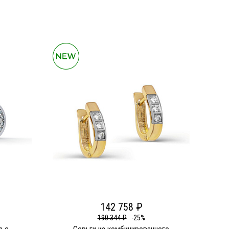
142 758 ₽
190 344 ₽
-25%