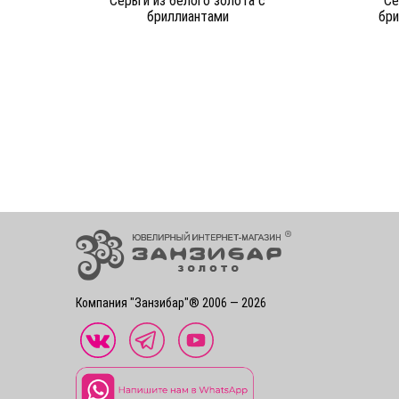
Серьги из белого золота c
Се
бриллиантами
бри
Компания "Занзибар"® 2006 — 2026