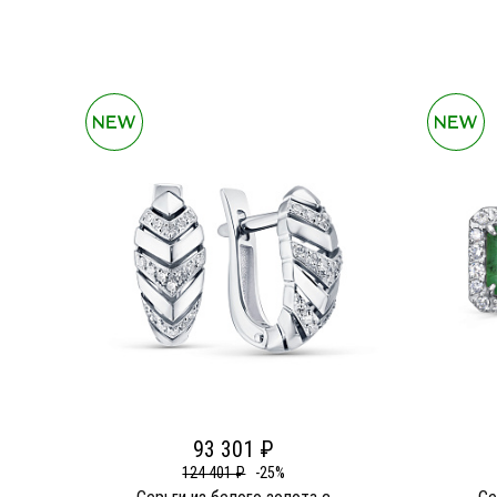
93 301 ₽
124 401 ₽
-25%