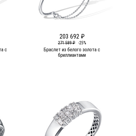
203 692 ₽
271 589 ₽
-25%
та c
Браслет из белого золота c
бриллиантами