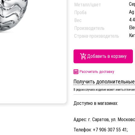
Се
Металл/цвет
Ag
Проба
4.4
Вес
El
Производитель
Ки
Страна-производитель
Добавить в корзину
Рассчитать доставку
Получить дополнительные
В редких случаях изделие может иметь отличие 
Доступно в магазинах:
Адрес: г. Саратов, ул. Московс
Телефон: +7 906 307 55 41;