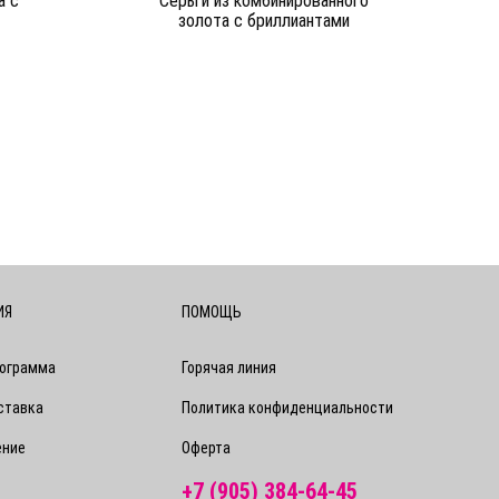
а c
Серьги из комбинированного
золота c бриллиантами
ИЯ
ПОМОЩЬ
рограмма
Горячая линия
ставка
Политика конфиденциальности
ение
Оферта
+7 (905) 384-64-45