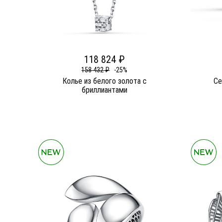
118 824 ₽
158 432 ₽
-25%
Колье из белого золота c
Се
бриллиантами