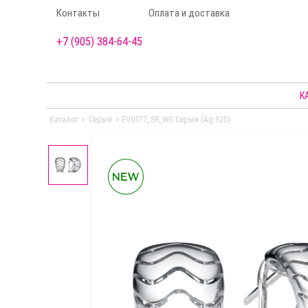
Контакты
Оплата и доставка
+7 (905) 384-64-45
К
Каталог
>
Серьги
>
EV0177_SR_WG Серьги (Ag 925)