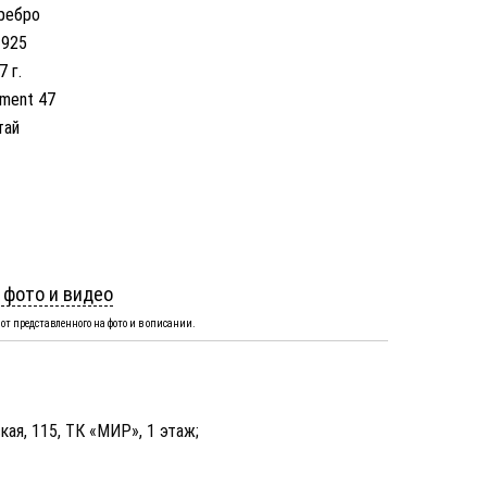
ребро
 925
7 г.
ement 47
тай
 фото и видео
от представленного на фото и в описании.
кая, 115, ТК «МИР», 1 этаж;