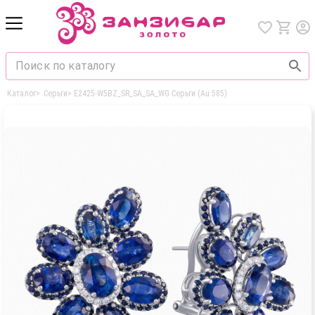
Каталог
>
Серьги
>
E2425-W5BZ_SR_SA_SA_WG Серьги (Au 585)